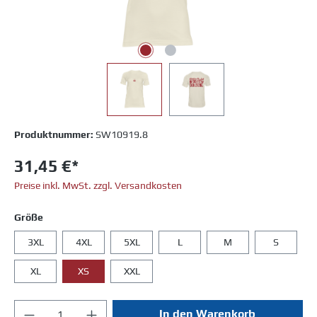
Produktnummer:
SW10919.8
31,45 €*
Preise inkl. MwSt. zzgl. Versandkosten
Größe
3XL
4XL
5XL
L
M
S
XL
XS
XXL
In den Warenkorb