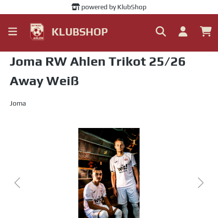
powered by KlubShop
alt springen
KLUBSHOP
Joma RW Ahlen Trikot 25/26
Away Weiß
Joma
Bildergalerie überspringen